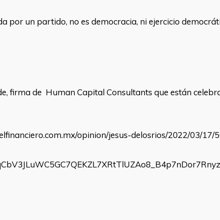
 por un partido, no es democracia, ni ejercicio democrát
rde, firma de Human Capital Consultants que están celeb
.elfinanciero.com.mx/opinion/jesus-delosrios/2022/03/17
nqCbV3JLuWC5GC7QEKZL7XRtTlUZAo8_B4p7nDor7Rnyz