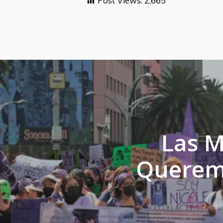
Post Views:
2,665
Las M
Queremo