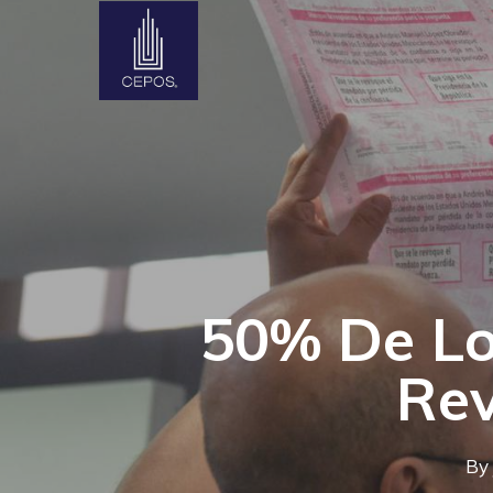
Skip
to
main
content
50% De Lo
Re
By