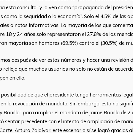
ia esta consulta” y la ven como “propaganda del president
como la seguridad o la economía”. Solo el 4.5% de las op
utrales o notas informativas. La mayoría de los que coment
tre 18 y 24 años solo representaron el 27.8% de las menci
ran mayoría son hombres (69.5%) contra el (30.5%) de mu
mos después de ver estos números y hacer una revisión d
o refleja que muchos usuarios no solo no están de acuerdo 
en en ella.
posibilidad de que el presidente tenga herramientas legal
n en la revocación de mandato. Sin embargo, esto no signif
 Bonilla” para ampliar el mandato de Jaime Bonilla de 2 
 sentar precedente con el intento de ampliación de mand
orte, Arturo Zaldívar, este escenario sí se logró gracias