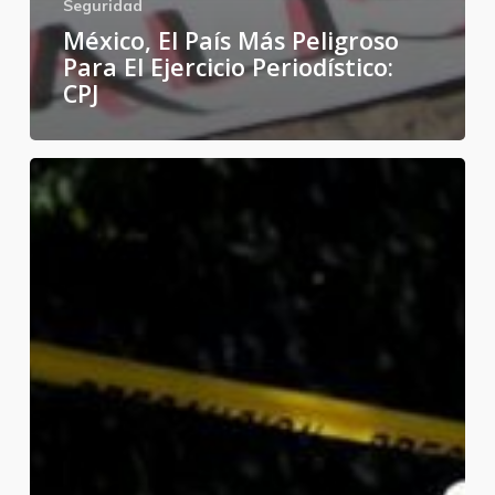
Seguridad
México, El País Más Peligroso
Para El Ejercicio Periodístico:
CPJ
México
ocupa
el
lugar
60
de
los
69
países
con