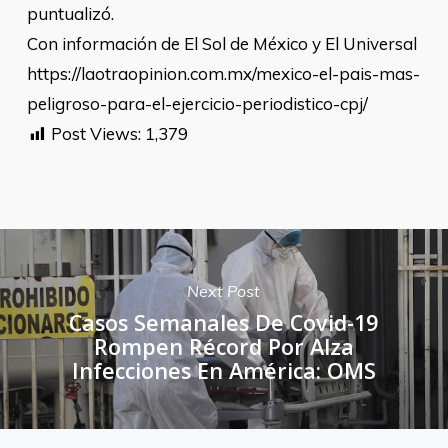
puntualizó.
Con información de El Sol de México y El Universal
https://laotraopinion.com.mx/mexico-el-pais-mas-
peligroso-para-el-ejercicio-periodistico-cpj/
Post Views:
1,379
Next Post
Casos Semanales De Covid-19
Rompen Récord Por Alza
Infecciones En América: OMS