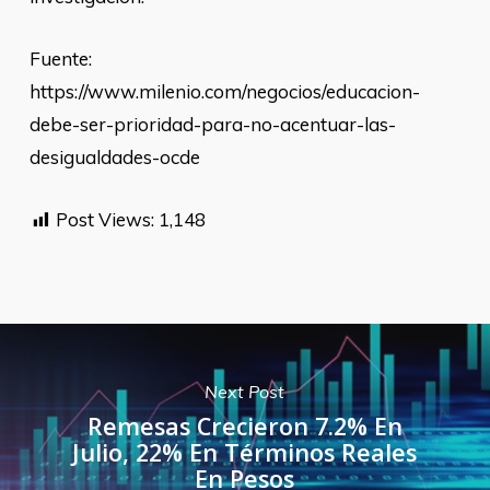
Fuente:
https://www.milenio.com/negocios/educacion-
debe-ser-prioridad-para-no-acentuar-las-
desigualdades-ocde
Post Views:
1,148
Next Post
Remesas Crecieron 7.2% En
Julio, 22% En Términos Reales
En Pesos