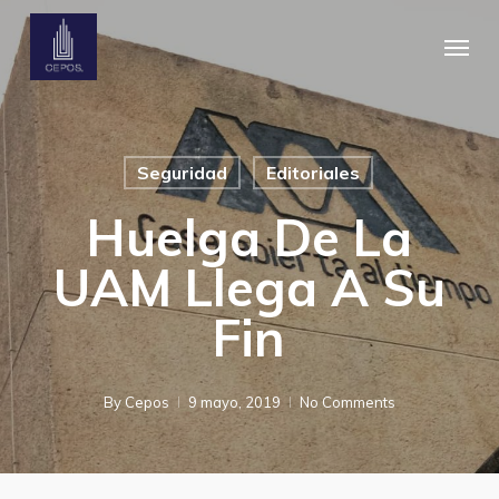
Skip
Menu
to
main
content
Seguridad
Editoriales
Huelga De La
UAM Llega A Su
Fin
By
Cepos
9 mayo, 2019
No Comments