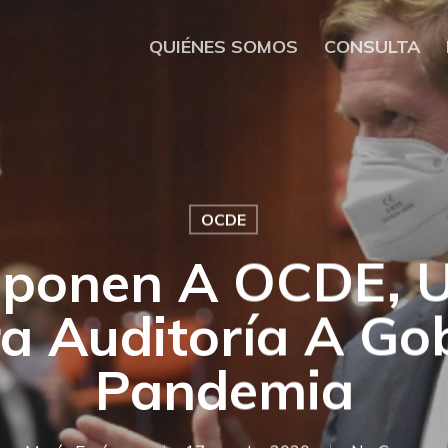
QUIÉNES SOMOS
CONSULTA
OCDE
ponen A OCDE, 
a Auditoría A Go
Pandemia