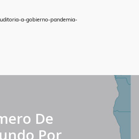
auditoria-a-gobierno-pandemia-
mero De
Mundo Por