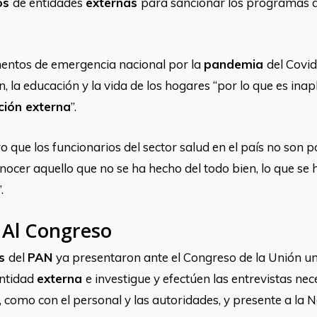
os
de entidades
externas
para sancionar los programas qu
mentos de emergencia nacional por la
pandemia
del Covid
, la educación y la vida de los hogares
“
por lo que es inap
ción externa
”
.
ro que los funcionarios del sector salud en el país no son 
cer aquello que no se ha hecho del todo bien, lo que se 
”
.
 Al Congreso
os
del
PAN
ya presentaron ante el Congreso de la Unión u
entidad
externa
e investigue y efectúen las entrevistas nec
, como con el personal y las autoridades, y presente a la 