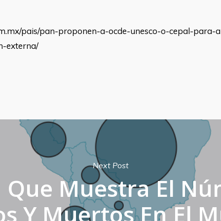
com.mx/pais/pan-proponen-a-ocde-unesco-o-cepal-para-
n-externa/
Next Post
a Que Muestra El Nú
os Y Muertos En El 