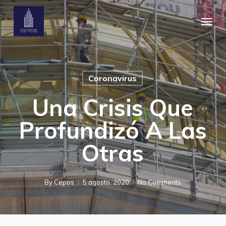
Skip
Menu
to
main
content
Coronavirus
Una Crisis Que
Profundizó A Las
Otras
By
Cepos
5 agosto, 2020
No Comments