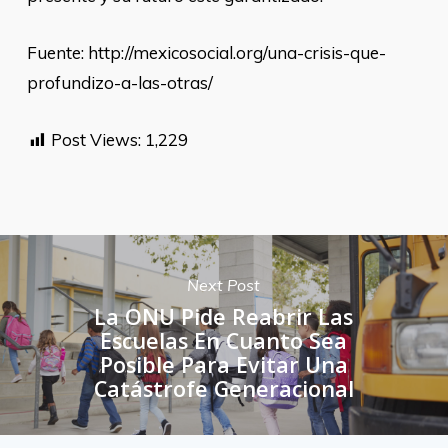
Fuente: http://mexicosocial.org/una-crisis-que-
profundizo-a-las-otras/
Post Views:
1,229
Next Post
La ONU Pide Reabrir Las
Escuelas En Cuanto Sea
Posible Para Evitar Una
Catástrofe Generacional