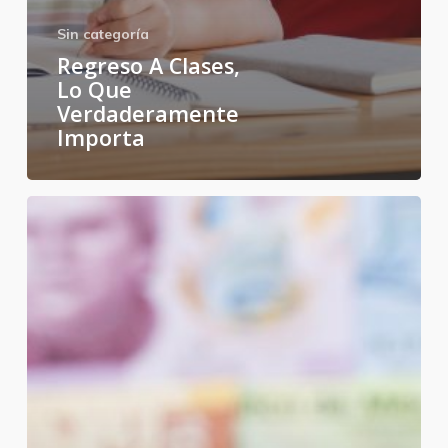
Sin categoría
Regreso A Clases,
Lo Que
Verdaderamente
Importa
¿Dónde
están
las
vacunas?