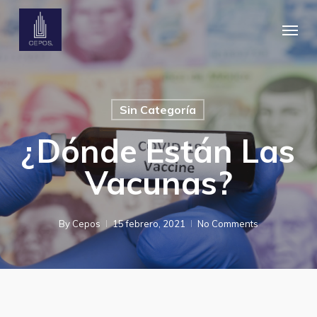
Skip
Menu
to
main
content
Sin Categoría
¿Dónde Están Las
Vacunas?
By
Cepos
15 febrero, 2021
No Comments