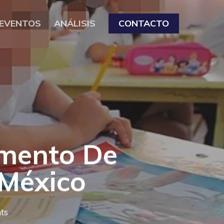
EVENTOS
ANÁLISIS
CONTACTO
omento De
 México
ts