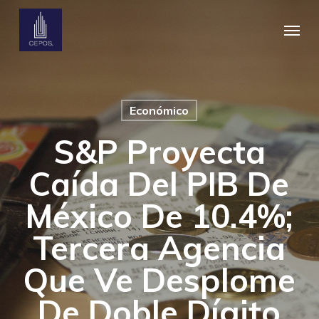
Skip
Menu
to
main
content
Económico
S&P Proyecta
Caída Del PIB De
México De 10.4%;
Tercera Agencia
Que Ve Desplome
De Doble Dígito