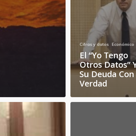
Cifras y datos
Económico
El “yo Tengo
Otros Datos” 
Su Deuda Con
Verdad
El
Contraste
Democrático
r
en