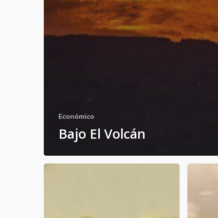
Económico
Bajo El Volcán
Los
La
ataques
4T
al
quiere
INE
regresa