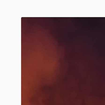
Bajo
el
volcán