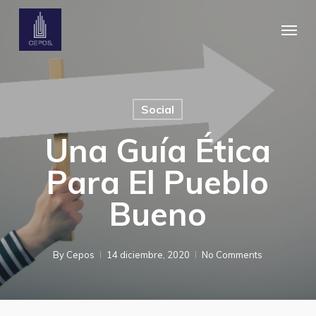
Skip
Menu
to
main
content
Social
Una Guía Ética
Para El Pueblo
Bueno
By
Cepos
14 diciembre, 2020
No Comments