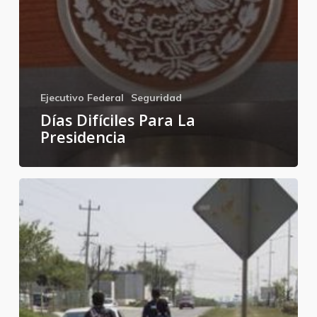
Ejecutivo Federal
Seguridad
Días Difíciles Para La
Presidencia
El
gobierno
existe
para
defendernos
/
Por: