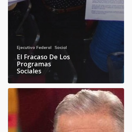
Ejecutivo Federal
Social
El Fracaso De Los
Programas
Sociales
Días
difíciles
para
la
presidencia