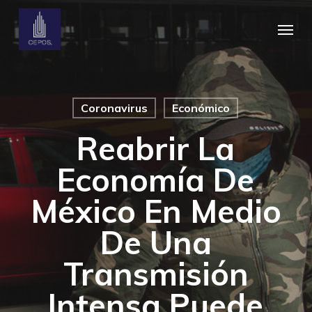
Skip
Menu
to
main
content
Coronavirus
Económico
Reabrir La
Economía De
México En Medio
De Una
Transmisión
Intensa Puede