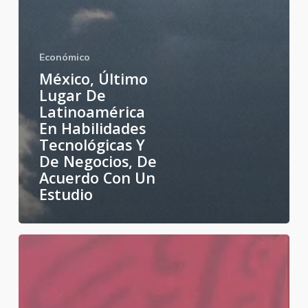
Económico
México, Último
Lugar De
Latinoamérica
En Habilidades
Tecnológicas Y
De Negocios, De
Acuerdo Con Un
Estudio
Bueno
el
acuerdo
de