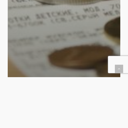
Económico
S&P Proyecta Caída Del PIB De
México De 10.4%; Tercera
Agencia Que Ve Desplome De