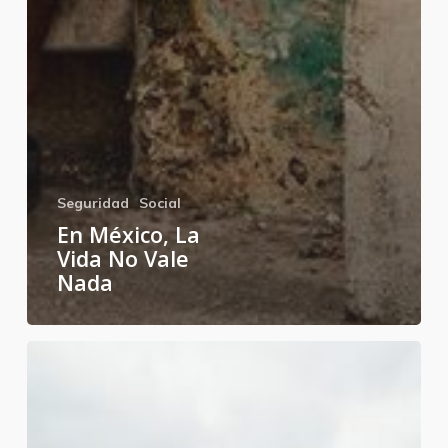
Seguridad
Social
En México, La
Vida No Vale
Nada
Nosotros
los
pobres,
ustedes