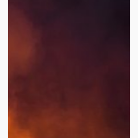
el
volcán